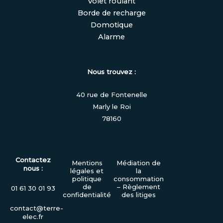
Volet roulant
Borde de recharge
Domotique
Alarme
Nous trouvez :
40 rue de Fontenelle
Marly le Roi
78160
Contactez
Mentions
Médiation de
nous :
légales et
la
politique
consommation
de
– Règlement
01 61 30 01 93
confidentialité
des litiges
contact@terre-
elec.fr